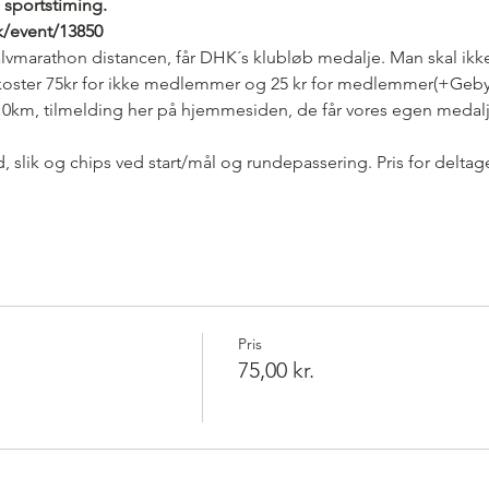
 sportstiming. 
k/event/13850
vmarathon distancen, får DHK´s klubløb medalje. Man skal ikk
koster 75kr for ikke medlemmer og 25 kr for medlemmer(+Gebyr 15
10km, tilmelding her på hjemmesiden, de får vores egen medal
slik og chips ved start/mål og rundepassering. Pris for deltage
Pris
75,00 kr.