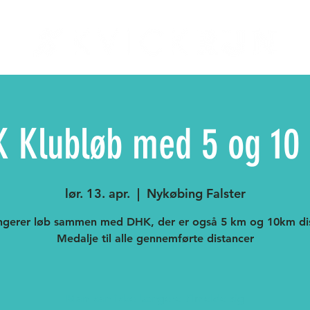
 Klubløb med 5 og 10
lør. 13. apr.
  |  
Nykøbing Falster
angerer løb sammen med DHK, der er også 5 km og 10km dis
Medalje til alle gennemførte distancer
Man kan ikke længere tilmelde sig