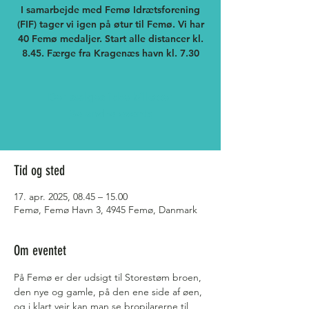
I samarbejde med Femø Idrætsforening
(FIF) tager vi igen på øtur til Femø. Vi har
40 Femø medaljer. Start alle distancer kl.
8.45. Færge fra Kragenæs havn kl. 7.30
Der sælges ikke billetter
Se andre events
Tid og sted
17. apr. 2025, 08.45 – 15.00
Femø, Femø Havn 3, 4945 Femø, Danmark
Om eventet
På Femø er der udsigt til Storestøm broen, 
den nye og gamle, på den ene side af øen, 
og i klart vejr kan man se bropilarerne til 