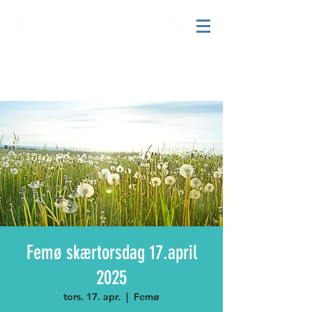
Femø skærtorsdag 17.april
2025
tors. 17. apr.
  |  
Femø