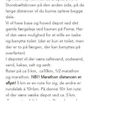
Storebæltsbroen på den anden side, på de 
lange distancer vil du kunne opleve begge 
dele.  
Vi vil have base og hoved depot ved det 
gamle færgeleje ved havnen på Femø. Her 
vil det være mulighed for at stille en taske 
og benytte toilet. (der er kun et toilet, men 
der er to på færgen, der kan benyttes på 
overfarten)
I depotet vil der være saftevand, sodavand, 
vand, kakao, salt og sødt. 
Ruter på ca 5 km,  ca10km, 1/2 marathon 
og marathon.
 NB!! Marathon distancen er 
aflyst! 
5 km er en rute for sig, de andre er 
rundeløb á 10+km. På denne 10+ km rute 
vil der være væske depot ved ca. 5 km. 
 Terrænet er lidt kuperet. Du vælger selv 
om du vil gå…
Vis mere