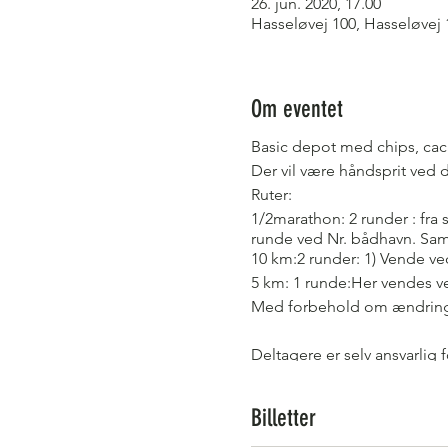
26. jun. 2020, 17.00
Hasseløvej 100, Hasseløvej
Om eventet
Basic depot med chips, caca
Der vil være håndsprit ved d
Ruter:
1/2marathon: 2 runder : fra 
runde ved Nr. bådhavn. Sam
10 km:2 runder: 1) Vende v
5 km: 1 runde:Her vendes v
Med forbehold om ændringe
Deltagere er selv ansvarlig 
deaktiveret.
Billetter