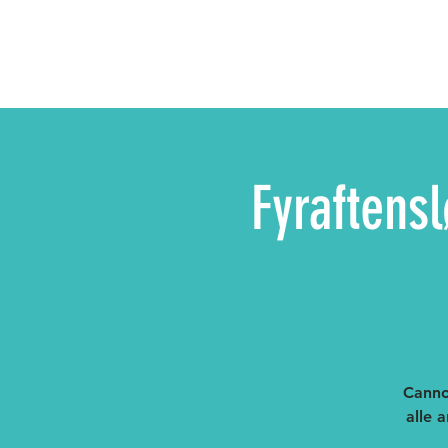
Fyraftens
Cannon
alle 