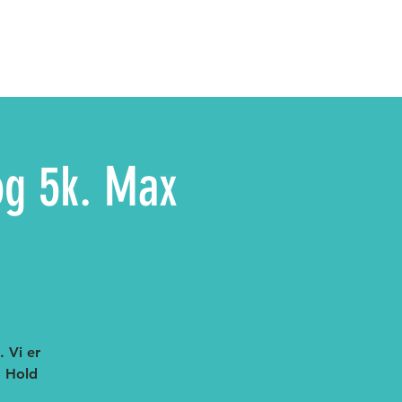
og 5k. Max
. Vi er
: Hold