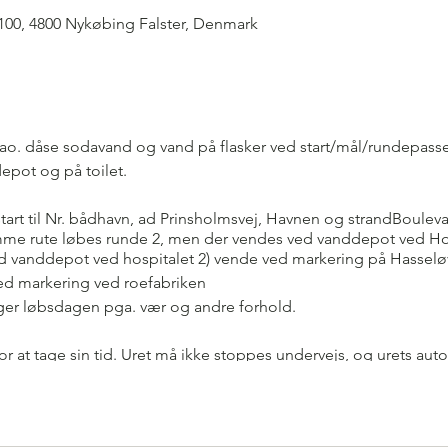
 100, 4800 Nykøbing Falster, Denmark
o. dåse sodavand og vand på flasker ved start/mål/rundepasseri
epot og på toilet.
start til Nr. bådhavn, ad Prinsholmsvej, Havnen og strandBoulev
me rute løbes runde 2, men der vendes ved vanddepot ved Hos
ed vanddepot ved hospitalet 2) vende ved markering på Hasselø
ed markering ved roefabriken
r løbsdagen pga. vær og andre forhold.
for at tage sin tid. Uret må ikke stoppes undervejs, og urets au