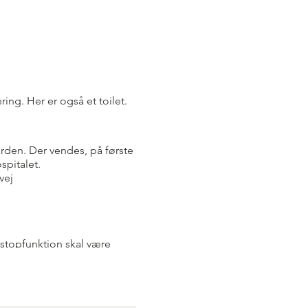
ng. Her er også et toilet.
arden. Der vendes, på første
pitalet.
vej
tostopfunktion skal være