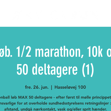
løb. 1/2 marathon, 10k 
50 deltagere (1)
fre. 26. jun.
  |  
Hasseløvej 100
ball løb MAX 50 deltagere - efter først til mølle princippet
ansvarlige for at overholde sundhedsstyrelsens retningslinjer 
afstand, undgå nærkontakt, vask og/eller sprit hænder.