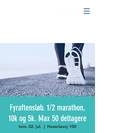
Fyraftensløb. 1/2 marathon,
10k og 5k. Max 50 deltagere
tors. 02. jul.
  |  
Hasseløvej 100