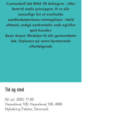
Cannonball løb MAX 50 deltagere - efter
først til mølle princippet. Vi er alle
ansvarlige for at overholde
sundhedsstyrelsens retningslinjer : Hold
afstand, undgå nærkontakt, vask og/eller
sprit hænder.
Basic depot. Medaljer til alle gennemførte
løb. Diplomer på vores hjemmeside
Registration is Closed
See other events
Tid og sted
02. jul. 2020, 17.00
Hasseløvej 100, Hasseløvej 100, 4800
Nykøbing Falster, Denmark