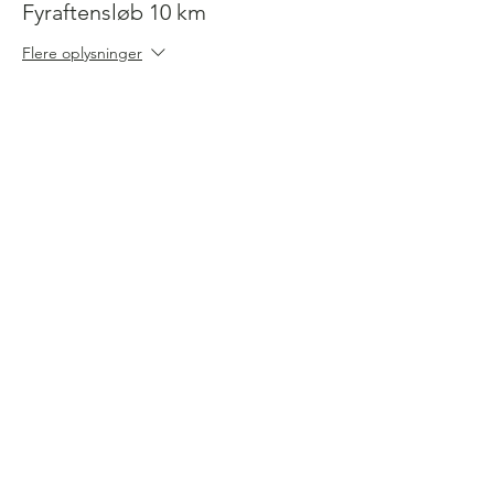
Fyraftensløb 10 km
Flere oplysninger
Pris
50,00 kr.
Salg slut
Billettype
Fyraftensløb 5 km
Flere oplysninger
Pris
50,00 kr.