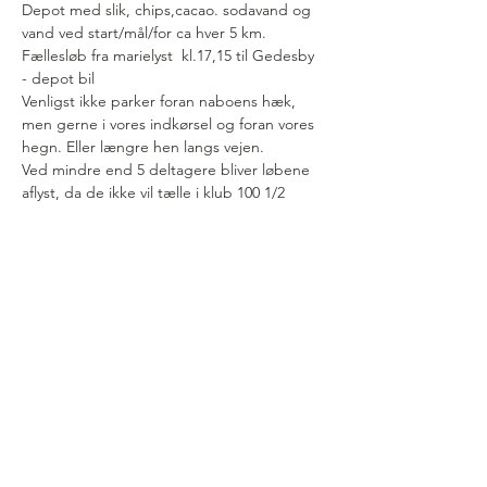
Depot med slik, chips,cacao. sodavand og 
vand ved start/mål/for ca hver 5 km. 
Fællesløb fra marielyst  kl.17,15 til Gedesby 
- depot bil
Venligst ikke parker foran naboens hæk, 
men gerne i vores indkørsel og foran vores 
hegn. Eller længre hen langs vejen.
Ved mindre end 5 deltagere bliver løbene 
aflyst, da de ikke vil tælle i klub 100 1/2 
marathon 
Følg os på facebook for at holde
dig opdateret når der kommer
nye løb