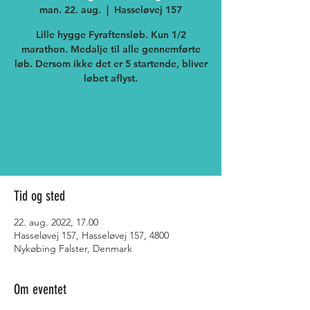
man. 22. aug.
  |  
Hasseløvej 157
Lille hygge Fyraftensløb. Kun 1/2
marathon. Medalje til alle gennemførte
løb. Dersom ikke det er 5 startende, bliver
løbet aflyst.
Tickets Are Not on Sale
See other events
Tid og sted
22. aug. 2022, 17.00
Hasseløvej 157, Hasseløvej 157, 4800
Nykøbing Falster, Denmark
Om eventet