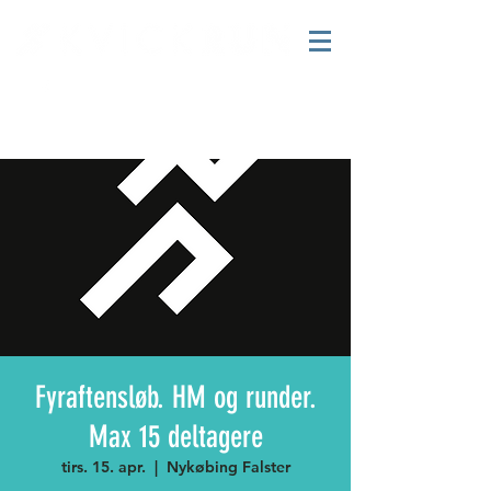
Fyraftensløb. HM og runder.
Max 15 deltagere
tirs. 15. apr.
  |  
Nykøbing Falster