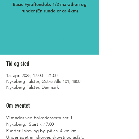
Basic Fyraftensløb. 1/2 marathon og
runder (En runde er ca 4km)
Der sælges ikke billetter
Se andre events
Tid og sted
15. apr. 2025, 17.00 – 21.00
Nykøbing Falster, Østre Alle 101, 4800
Nykøbing Falster, Danmark
Om eventet
Vi mødes ved Folkedanserhuset  i 
Nykøbing.. Start kl.17.00
Runder i skov og by, på ca. 4 km km . 
Underlaget er  skovvej, skovsti og asfalt. 