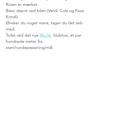
Ruten er mærket.
Basic depot ved bilen.(Vand, Cola og Faxe 
Kondi) 
Ønsker du noget mere, tager du det selv 
med.
Toilet ved det nye 
Mo.Ve
  klubhus, et par 
hundrede meter fra 
start/rundepassering/mål.
Vis mere
Følg os på facebook for at holde
dig opdateret når der kommer
nye løb