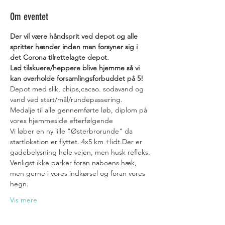
Om eventet
Der vil være håndsprit ved depot og alle 
spritter hænder inden man forsyner sig i 
det Corona tilrettelagte depot.
Lad tilskuere/heppere blive hjemme så vi 
kan overholde forsamlingsforbuddet på 5!
Depot med slik, chips,cacao. sodavand og 
vand ved start/mål/rundepassering.
Medalje til alle gennemførte løb, diplom på 
vores hjemmeside efterfølgende
Vi løber en ny lille "Østerbrorunde" da 
startlokation er flyttet. 4x5 km +lidt.Der er 
gadebelysning hele vejen, men husk refleks.
Venligst ikke parker foran naboens hæk, 
men gerne i vores indkørsel og foran vores 
hegn.
Vis mere