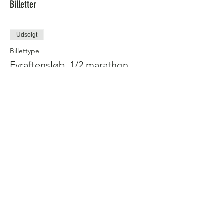
Billetter
Udsolgt
Billettype
Fyraftensløb, 1/2 marathon
Flere oplysninger
Pris
65,00 kr.
dette event er udsolgt
Følg os på facebook for at holde