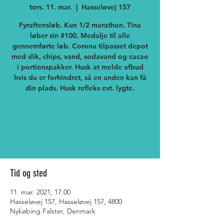
tors. 11. mar.
  |  
Hasseløvej 157
Fyraftensløb. Kun 1/2 marathon. Tina
løber sin #100. Medalje til alle
gennemførte løb. Corona tilpasset depot
med slik, chips, vand, sodavand og cacao
i portionspakker. Husk at melde afbud
hvis du er forhindret, så en anden kan få
din plads. Husk refleks evt. lygte.
Registration is Closed
See other events
Tid og sted
11. mar. 2021, 17.00
Hasseløvej 157, Hasseløvej 157, 4800
Nykøbing Falster, Denmark