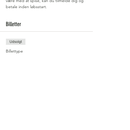
være med at spise, kan du tilmelde dig og 
betale inden løbsstart. 
Billetter
Udsolgt
Billettype
Fyraftensløb 1/2 marathon
Flere oplysninger
Pris
65,00 kr.
dette event er udsolgt