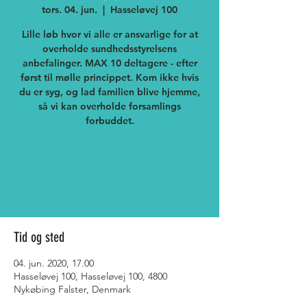
tors. 04. jun.
  |  
Hasseløvej 100
Lille løb hvor vi alle er ansvarlige for at
overholde sundhedsstyrelsens
anbefalinger. MAX 10 deltagere - efter
først til mølle princippet. Kom ikke hvis
du er syg, og lad familien blive hjemme,
så vi kan overholde forsamlings
forbuddet.
Registration is Closed
See other events
Tid og sted
04. jun. 2020, 17.00
Hasseløvej 100, Hasseløvej 100, 4800
Nykøbing Falster, Denmark