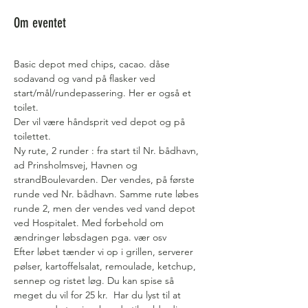
Om eventet
Basic depot med chips, cacao. dåse 
sodavand og vand på flasker ved 
start/mål/rundepassering. Her er også et 
toilet.
Der vil være håndsprit ved depot og på 
toilettet.
Ny rute, 2 runder : fra start til Nr. bådhavn, 
ad Prinsholmsvej, Havnen og 
strandBoulevarden. Der vendes, på første 
runde ved Nr. bådhavn. Samme rute løbes 
runde 2, men der vendes ved vand depot 
ved Hospitalet. Med forbehold om 
ændringer løbsdagen pga. vær osv 
Efter løbet tænder vi op i grillen, serverer 
pølser, kartoffelsalat, remoulade, ketchup, 
sennep og ristet løg. Du kan spise så 
meget du vil for 25 kr.  Har du lyst til at 