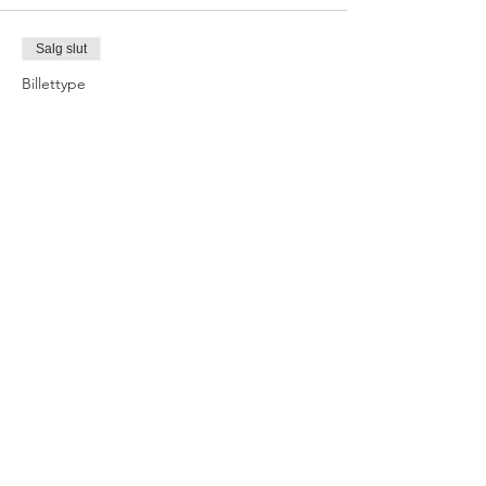
Salg slut
Billettype
Fyraftensløb 1/2 marathon
Flere oplysninger
Pris
65,00 kr.
Følg os på facebook for at holde
dig opdateret når der kommer
nye løb