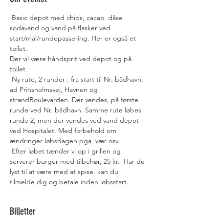
 Basic depot med chips, cacao. dåse 
sodavand og vand på flasker ved 
start/mål/rundepassering. Her er også et 
toilet.
Der vil være håndsprit ved depot og på 
toilet.
 Ny rute, 2 runder : fra start til Nr. bådhavn, 
ad Prinsholmsvej, Havnen og 
strandBoulevarden. Der vendes, på første 
runde ved Nr. bådhavn. Samme rute løbes 
runde 2, men der vendes ved vand depot 
ved Hospitalet. Med forbehold om 
ændringer løbsdagen pga. vær osv  
 Efter løbet tænder vi op i grillen og 
serverer burger med tilbehør, 25 kr.  Har du 
lyst til at være med at spise, kan du 
tilmelde dig og betale inden løbsstart.   
Billetter