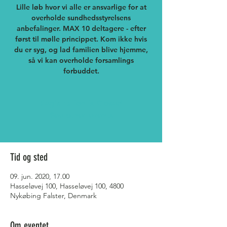
Lille løb hvor vi alle er ansvarlige for at
overholde sundhedsstyrelsens
anbefalinger. MAX 10 deltagere - efter
først til mølle princippet. Kom ikke hvis
du er syg, og lad familien blive hjemme,
så vi kan overholde forsamlings
forbuddet.
Registration is Closed
See other events
Tid og sted
09. jun. 2020, 17.00
Hasseløvej 100, Hasseløvej 100, 4800
Nykøbing Falster, Denmark
Om eventet