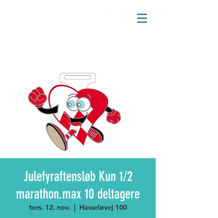
Julefyraftensløb Kun 1/2
marathon.max 10 deltagere
tors. 12. nov.
  |  
Hasseløvej 100