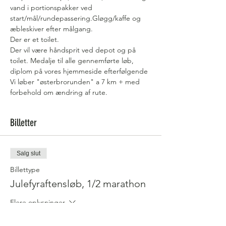
vand i portionspakker ved 
start/mål/rundepassering.Gløgg/kaffe og 
æbleskiver efter målgang. 
Der er et toilet.
Der vil være håndsprit ved depot og på 
toilet. Medalje til alle gennemførte løb, 
diplom på vores hjemmeside efterfølgende
Vi løber "østerbrorunden" a 7 km + med 
forbehold om ændring af rute.
Billetter
Salg slut
Billettype
Julefyraftensløb, 1/2 marathon
Flere oplysninger
Pris