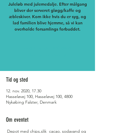
Juleløb med julemedalje. Efter målgang
bliver der serveret gløgg/kaffe og
æbleskiver. Kom ikke hvis du er syg, og
lad familien blive hjemme, så vi kan
overholde forsamlings forbuddet.
Registration is Closed
See other events
Tid og sted
12. nov. 2020, 17.30
Hasseløvej 100, Hasseløvej 100, 4800
Nykøbing Falster, Denmark
Om eventet
 Depot med chips,slik  cacao, sodavand og 