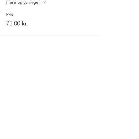
Flere oplysninger
Pris
75,00 kr.
Følg os på facebook for at holde
dig opdateret når der kommer
nye løb