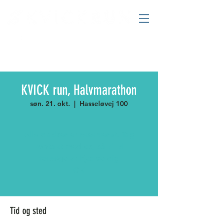
KVICK run, Halvmarathon
søn. 21. okt.
  |  
Hasseløvej 100
Alle pladser er reserveret. Tag
kontakt med os, så vil vi
forsøge at hjælpe dig
OK
Tid og sted