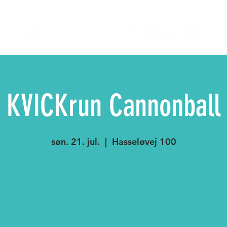
KVICKrun Cannonball
søn. 21. jul.
  |  
Hasseløvej 100
Registration is Closed
See other events