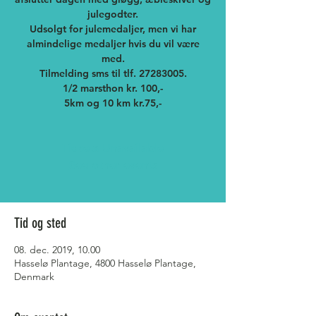
julegodter.
Udsolgt for julemedaljer, men vi har
almindelige medaljer hvis du vil være
med.
Tilmelding sms til tlf. 27283005.
1/2 marsthon kr. 100,-
5km og 10 km kr.75,-
Tickets Unavailable
See other events
Tid og sted
08. dec. 2019, 10.00
Hasselø Plantage, 4800 Hasselø Plantage,
Denmark