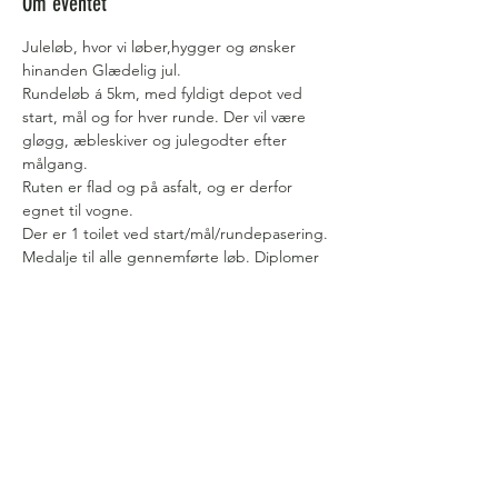
Om eventet
Juleløb, hvor vi løber,hygger og ønsker 
hinanden Glædelig jul. 
Rundeløb á 5km, med fyldigt depot ved 
start, mål og for hver runde. Der vil være 
gløgg, æbleskiver og julegodter efter 
målgang.
Ruten er flad og på asfalt, og er derfor 
egnet til vogne.
Der er 1 toilet ved start/mål/rundepasering.
Medalje til alle gennemførte løb. Diplomer 
kan efterfølgende findes her på 
hjemmesiden.
Følg os på facebook for at holde
dig opdateret når der kommer