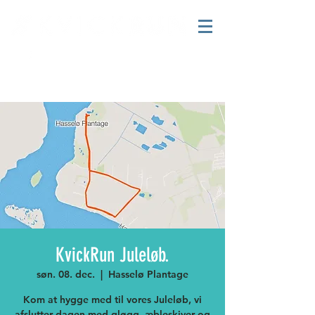
KvickRun Juleløb.
søn. 08. dec.
  |  
Hasselø Plantage
Kom at hygge med til vores Juleløb, vi
afslutter dagen med gløgg, æbleskiver og