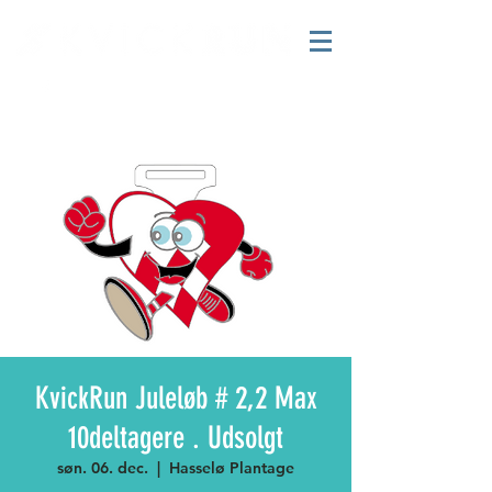
KvickRun Juleløb # 2,2 Max
10deltagere . Udsolgt
søn. 06. dec.
  |  
Hasselø Plantage