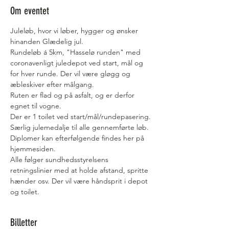
Om eventet
Juleløb, hvor vi løber, hygger og ønsker 
hinanden Glædelig jul. 
Rundeløb á 5km, "Hasselø runden" med 
coronavenligt juledepot ved start, mål og 
for hver runde. Der vil være gløgg og 
æbleskiver efter målgang.
Ruten er flad og på asfalt, og er derfor 
egnet til vogne.
Der er 1 toilet ved start/mål/rundepasering.
Særlig julemedalje til alle gennemførte løb. 
Diplomer kan efterfølgende findes her på 
hjemmesiden.
Alle følger sundhedsstyrelsens 
retningslinier med at holde afstand, spritte 
hænder osv. Der vil være håndsprit i depot 
og toilet.
Billetter