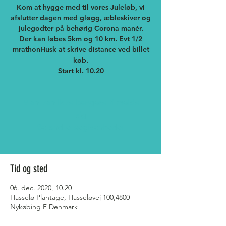
Kom at hygge med til vores Juleløb, vi
afslutter dagen med gløgg, æbleskiver og
julegodter på behørig Corona manér.
Der kan løbes 5km og 10 km. Evt 1/2
mrathonHusk at skrive distance ved billet
køb.
Man kan ikke længere tilmelde
sig
Se andre begivenheder
Tid og sted
06. dec. 2020, 10.20
Hasselø Plantage, Hasseløvej 100,4800
Nykøbing F Denmark