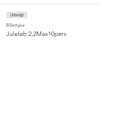
Udsolgt
Billettype
Juleløb 2,2Max10pers
Flere oplysninger
Pris
100,00 kr.
dette event er udsolgt
Følg os på facebook for at holde