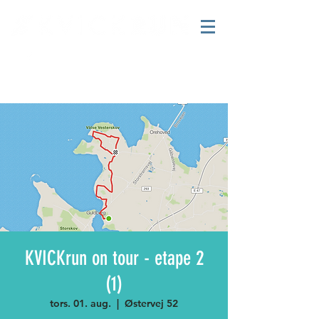
KVICKrun on tour - etape 2
(1)
tors. 01. aug.
  |  
Østervej 52