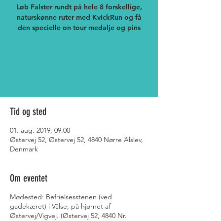
Løb Falster rundt på hele 8 forskellige,
naturskønne ruter med KvickRun og få
den specielle on tour medalje og pins
Registration is Closed
See other events
Tid og sted
01. aug. 2019, 09.00
Østervej 52, Østervej 52, 4840 Nørre Alslev,
Denmark
Om eventet
Mødested: Befrielsesstenen (ved
gadekæret) i Vålse, på hjørnet af
Østervej/Vigvej. (Østervej 52, 4840 Nr.