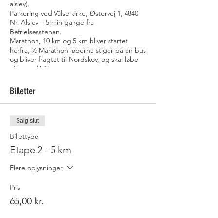
alslev).
Parkering ved Vålse kirke, Østervej 1, 4840
Nr. Alslev – 5 min gange fra
Befrielsesstenen.
Marathon, 10 km og 5 km bliver startet
herfra, ½ Marathon løberne stiger på en bus
og bliver fragtet til Nordskov, og skal løbe
tilbage til Vålse.
Ruterne er mærket med orange flag og
Billetter
enkelte pile på vejen. Underlaget er grus,
asfalt, græs, skovsti og sand. Fyldigt depot
ved start/ mål. Basic depot ved 5 km, 10 km,
Salg slut
15 km ved vendepunkt (21,1km)
Billettype
Start for Marathon kl 08.00. Start for 5 km, 10
Etape 2 - 5 km
km og Halvmarathon kl 09.00
Kom gerne 15.
min før
Flere oplysninger
Rutebeskrivelse:
Pris
1/2 marathon:
65,00 kr.
Fra Vålse fragtes 1/2 marathon løberne I bus
til Nordskov. Herfra løbes tilbage til Vålse,