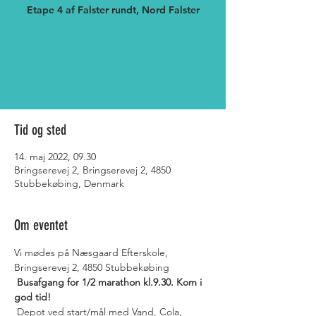
Etape 4 af Falster rundt, Nord Falster
Registration is Closed
See other events
Tid og sted
14. maj 2022, 09.30
Bringserevej 2, Bringserevej 2, 4850
Stubbekøbing, Denmark
Om eventet
Vi mødes på Næsgaard Efterskole, 
Bringserevej 2, 4850 Stubbekøbing
Busafgang for 1/2 marathon kl.9.30. Kom i 
god tid!
 Depot ved start/mål med Vand, Cola, 