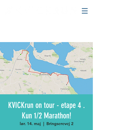
KVICKrun on tour - etape 4 .
Kun 1/2 Marathon!
lør. 14. maj
  |  
Bringserevej 2