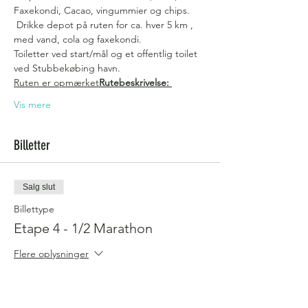
Faxekondi, Cacao, vingummier og chips. 
 Drikke depot på ruten for ca. hver 5 km , 
med vand, cola og faxekondi. 
Toiletter ved start/mål og et offentlig toilet 
ved Stubbekøbing havn.
Ruten er opmærket
Rutebeskrivelse: 
Vis mere
Billetter
Salg slut
Billettype
Etape 4 - 1/2 Marathon
Flere oplysninger
Pris
150,00 kr.