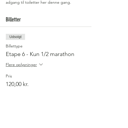
adgang til toiletter her denne gang. 
Billetter
Udsolgt
Billettype
Etape 6 - Kun 1/2 marathon
Flere oplysninger
Pris
120,00 kr.
Salg slut
Billettype
Etape 6 - Tillæg for stor meda