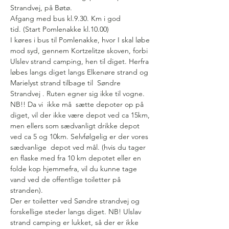
Strandvej, på Bøtø. 
Afgang med bus kl.9.30. Km i god 
tid. (Start Pomlenakke kl.10.00)
I køres i bus til Pomlenakke, hvor I skal løbe 
mod syd, gennem Kortzelitze skoven, forbi 
Ulslev strand camping, hen til diget. Herfra 
løbes langs diget langs Elkenøre strand og 
Marielyst strand tilbage til  Søndre 
Strandvej . Ruten egner sig ikke til vogne.
NB!! Da vi  ikke må  sætte depoter op på 
diget, vil der ikke være depot ved ca 15km, 
men ellers som sædvanligt drikke depot 
ved ca 5 og 10km. Selvfølgelig er der vores 
sædvanlige  depot ved mål. (hvis du tager 
en flaske med fra 10 km depotet eller en 
folde kop hjemmefra, vil du kunne tage 
vand ved de offentlige toiletter på 
stranden). 
Der er toiletter ved Søndre strandvej og 
forskellige steder langs diget. NB! Ulslav 
strand camping er lukket, så der er ikke 