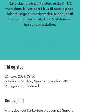
Naturskønt løb på Falsters østkyst. 1/2
marathon. bliver kørt i bus til start og skal
løbe tilbage til mødestedet. Medaljer til
alle gennemførte løb. Brik 6 til dem der
har samlemedaljen.
Registration is Closed
See other events
Tid og sted
26. sep. 2021, 09.30
Søndre Strandvej, Søndre Strandvej, 4873
Væggerløse, Denmark
Om eventet
Vi mødes ved Parkeringspladsen på Søndre 