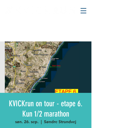
KVICKrun on tour - etape 6.
Kun 1/2 marathon
søn. 26. sep.
  |  
Søndre Strandvej