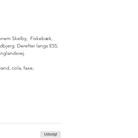
ennem Skelby,  Fiskebæk, 
dbjerg. Derefter langs E55, 
Englandsvej.
nd, cola, faxe, 
Udsolgt