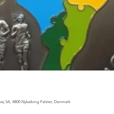
vej 5A, 4800 Nykøbing Falster, Denmark