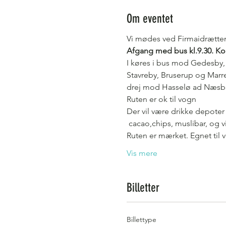
Om eventet
Vi mødes ved Firmaidrætten
Afgang med bus kl.9.30. Ko
I køres i bus mod Gedesby, 
Stavreby, Bruserup og Marre
drej mod Hasselø ad Næsbank
Ruten er ok til vogn
Der vil være drikke depote
 cacao,chips, muslibar, og 
Ruten er mærket. Egnet til 
Vis mere
Billetter
Billettype