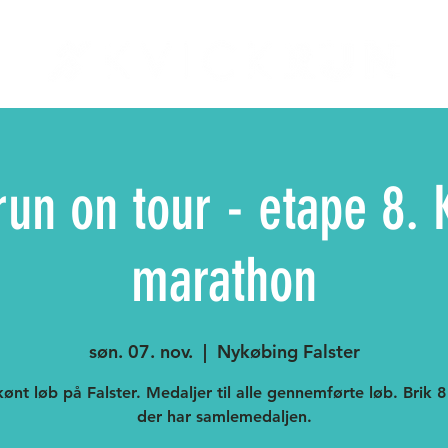
un on tour - etape 8. 
marathon
søn. 07. nov.
  |  
Nykøbing Falster
ønt løb på Falster. Medaljer til alle gennemførte løb. Brik 8
der har samlemedaljen.