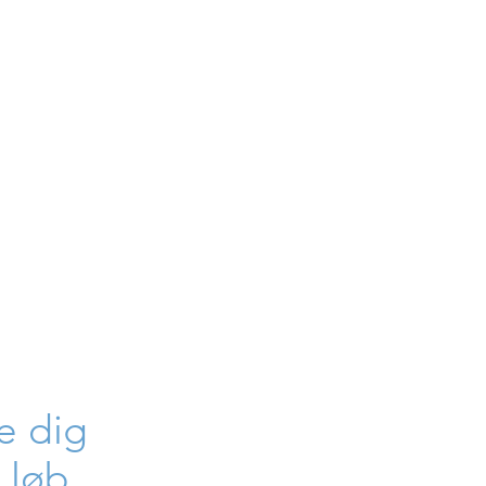
e dig
 løb