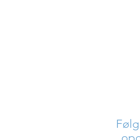
Følg
opd