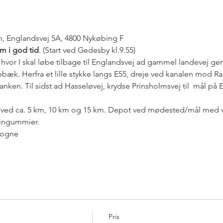
, Englandsvej 5A, 4800 Nykøbing F
m i god tid
. (Start ved Gedesby kl.9.55)
hvor I skal løbe tilbage til Englandsvej ad gammel landevej g
bæk. Herfra et lille stykke langs E55, dreje ved kanalen mod Ra
en. Til sidst ad Hasseløvej, krydse Prinsholmsvej til  mål på 
r ved ca. 5 km, 10 km og 15 km. Depot ved mødested/mål med va
vingummier.
vogne
Pris