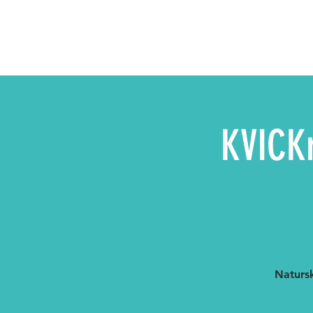
KVICKr
Natursk