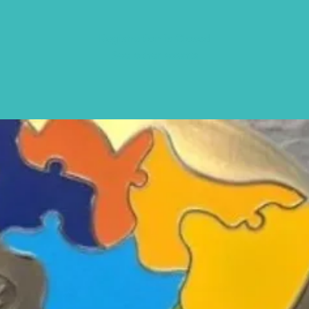
Registration is Closed
See other events