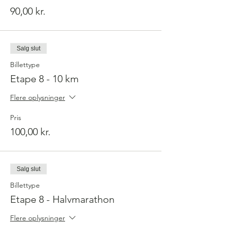
De næste etaper får du vores almindelige
90,00 kr.
distancemedalje samt en nummereret pin.
Når du har samlet 8 nummererede pins, har
du fuldført Falster rundt ruten. Der er
muligt at løbe 5 og 10 km, dog er der kun
pins til 1⁄2 Marathon og Marathon.
Salg slut
Billettype
Etape 8 - 10 km
Flere oplysninger
Pris
100,00 kr.
Salg slut
Billettype
Etape 8 - Halvmarathon
Flere oplysninger