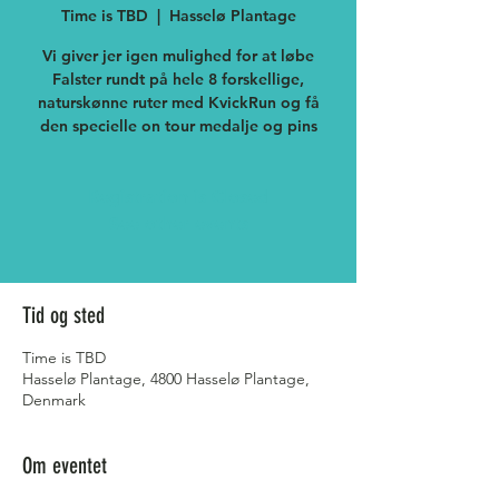
Time is TBD
  |  
Hasselø Plantage
Vi giver jer igen mulighed for at løbe
Falster rundt på hele 8 forskellige,
naturskønne ruter med KvickRun og få
den specielle on tour medalje og pins
Registration is Closed
See other events
Tid og sted
Time is TBD
Hasselø Plantage, 4800 Hasselø Plantage,
Denmark
Om eventet