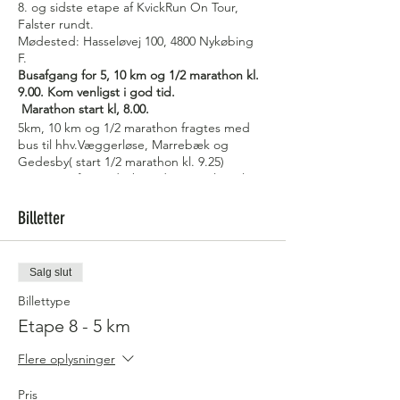
8. og sidste etape af KvickRun On Tour,
Falster rundt.
Mødested: Hasseløvej 100, 4800 Nykøbing
F.
Busafgang for 5, 10 km og 1/2 marathon kl.
9.00. Kom venligst i god tid.
Marathon start kl, 8.00.
5km, 10 km og 1/2 marathon fragtes med
bus til hhv.Væggerløse, Marrebæk og
Gedesby( start 1/2 marathon kl. 9.25)
Ruten går fra Gedesby, ad gammelvej til
Marrebæk, langs Gedser Landevej , ad
Næsbanken/ Hasseløvej og Naturstien til
Billetter
Hassselø Plantage
Der vil være basic depoter for hver ca. 5 km.
Fyldigt depot i mål.
Salg slut
Der forefindes 1 toilet ved mødested/mål.
Underlaget er mest asfalt, men også lidt
Billettype
græs/sti. Ruten er mærket. Ruten er egnet
Etape 8 - 5 km
for løbevogn, dog er det lidt besværligt på
naturstien.
Flere oplysninger
Du får vores specielle on tour medalje første
gang du deltager, samt en nummereret pin.
Pris