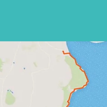
Registration is Closed
See other events