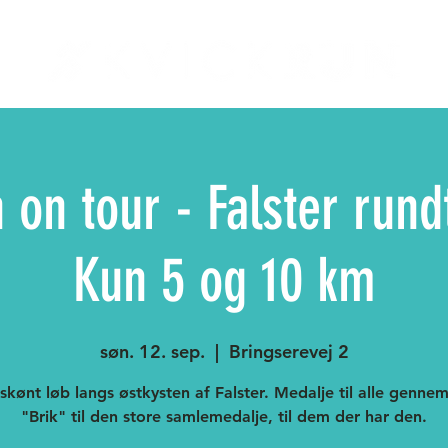
on tour - Falster rund
Kun 5 og 10 km
søn. 12. sep.
  |  
Bringserevej 2
skønt løb langs østkysten af Falster. Medalje til alle gennem
"Brik" til den store samlemedalje, til dem der har den.