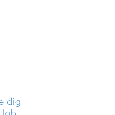
e dig
 løb