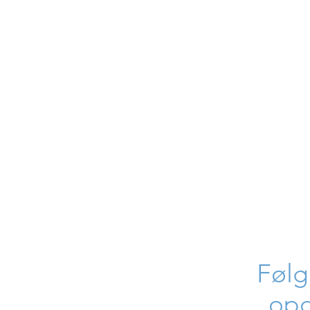
Følg
opd