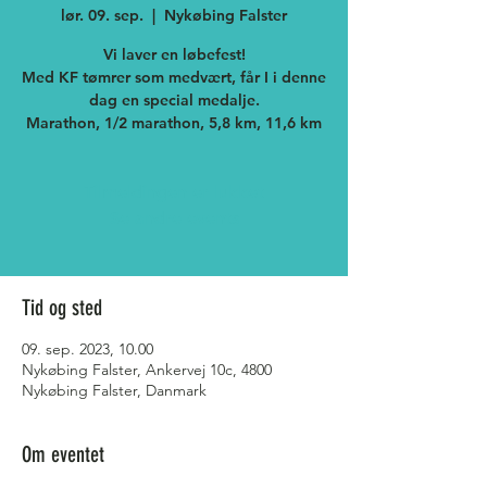
lør. 09. sep.
  |  
Nykøbing Falster
Vi laver en løbefest!
Med KF tømrer som medvært, får I i denne
dag en special medalje.
Marathon, 1/2 marathon, 5,8 km, 11,6 km
Tilmeldingen er lukket
Se andre events
Tid og sted
09. sep. 2023, 10.00
Nykøbing Falster, Ankervej 10c, 4800
Nykøbing Falster, Danmark
Om eventet