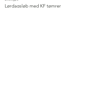
Lørdagsløb med KF tømrer
Flere oplysninger
Pris
75,00 kr.
Følg os på facebook for at holde
dig opdateret når der kommer
nye løb