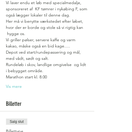
Vi laver endu et løb med specialmedalje, 
sponsoreret af  KF tømrer i nykøbing F, som 
også lægger lokaler til denne dag.
Her må vi benytte værkstedet efter løbet, 
hvor der er borde og stole så vi rigtig kan 
 hygge os.
Vi griller pølser, servere kaffe og varm 
kakao, måske også en bid kage.....
Depot ved start/rundepassering og mål, 
med vådt, sødt og salt.
Rundeløb i skov, landlige omgivelse  og lidt 
i bebygget område.
Marathon start kl. 8.00
Vis mere
Billetter
Salg slut
Billettype