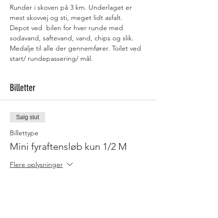
Runder i skoven på 3 km. Underlaget er 
mest skovvej og sti, meget lidt asfalt. 
Depot ved  bilen for hver runde med 
sodavand, saftevand, vand, chips og slik.
Medalje til alle der gennemfører. Toilet ved 
start/ rundepassering/ mål.
Billetter
Salg slut
Billettype
Mini fyraftensløb kun 1/2 M
Flere oplysninger
Pris
75,00 kr.