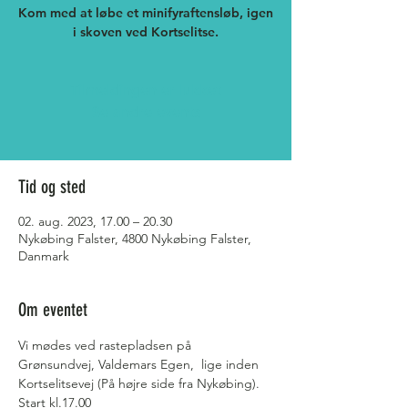
Kom med at løbe et minifyraftensløb, igen
Tilmeldingen er lukket
Se andre events
Tid og sted
02. aug. 2023, 17.00 – 20.30
Nykøbing Falster, 4800 Nykøbing Falster,
Danmark
Om eventet
Vi mødes ved rastepladsen på 
Grønsundvej, Valdemars Egen,  lige inden 
Kortselitsevej (På højre side fra Nykøbing). 
Start kl.17.00