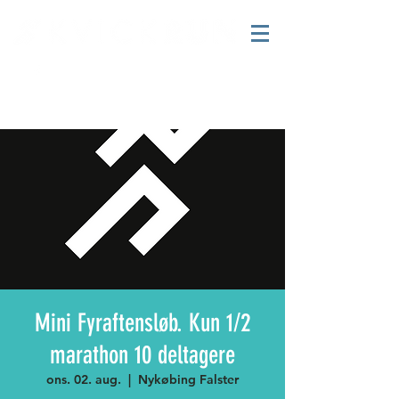
Mini Fyraftensløb. Kun 1/2
marathon 10 deltagere
ons. 02. aug.
  |  
Nykøbing Falster