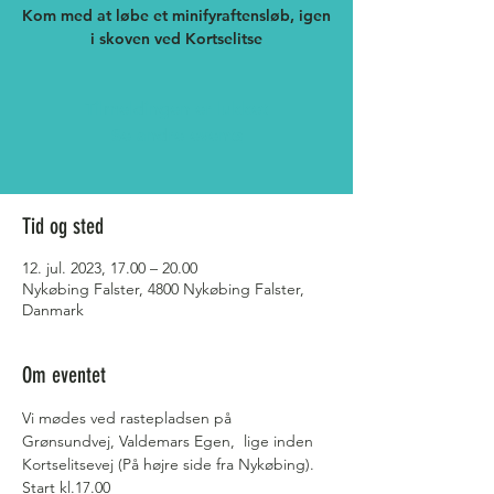
Kom med at løbe et minifyraftensløb, igen
Tilmeldingen er lukket
Se andre events
Tid og sted
12. jul. 2023, 17.00 – 20.00
Nykøbing Falster, 4800 Nykøbing Falster,
Danmark
Om eventet
Vi mødes ved rastepladsen på 
Grønsundvej, Valdemars Egen,  lige inden 
Kortselitsevej (På højre side fra Nykøbing). 
Start kl.17.00