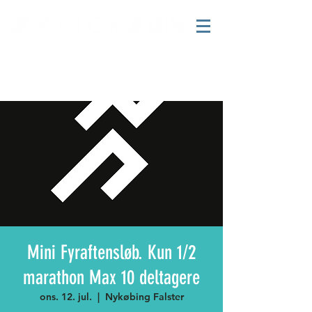
Mini Fyraftensløb. Kun 1/2
marathon Max 10 deltagere
ons. 12. jul.
  |  
Nykøbing Falster