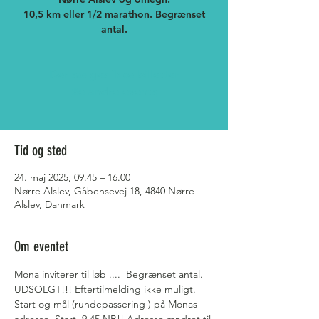
10,5 km eller 1/2 marathon. Begrænset
antal.
Der sælges ikke billetter
Se andre events
Tid og sted
24. maj 2025, 09.45 – 16.00
Nørre Alslev, Gåbensevej 18, 4840 Nørre
Alslev, Danmark
Om eventet
Mona inviterer til løb ....  Begrænset antal. 
UDSOLGT!!! Eftertilmelding ikke muligt.
Start og mål (rundepassering ) på Monas 