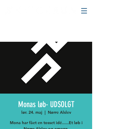
Monas løb- UDSOLGT
lør. 24. maj
  |  
Nørre Alslev
Mona har fået en tosset idé......Et løb i
Nørre Alslev og omegn.