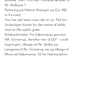
adresse. Start .9.45 NB!! Adresse ændret til 
Nr. Vedbyvej 1.
Parkering på Helene Stranges vej (Ca. 450 
m fra start)
Hun har selv lavet ruten der er ca. 10,6 km. 
Underlaget består for det meste af asfalt, 
med et lille stykke græs.
Rutebeskrivelse: Fra Gåbensevej gennem 
NR. Grimstrup, derefter hen til DLF - rundt 
bygningen, tilbage ad Nr. Vedby vej, 
Langesvej til Nr. Grimstrup vej og tilbage til 
Mona ad Gåbensevej. X2 for Halvmarathon.
Vis mere
Følg os på facebook for at holde