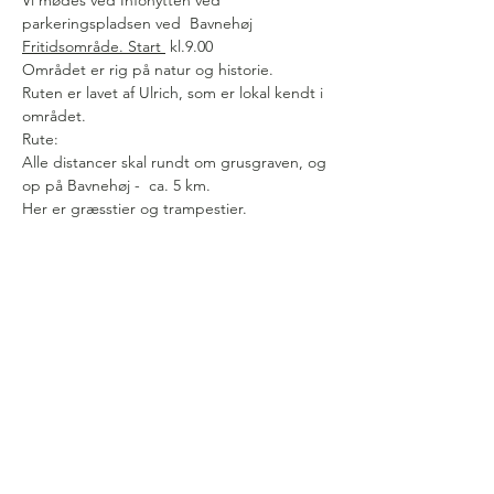
Vi mødes ved Infohytten ved 
parkeringspladsen ved  Bavnehøj 
Fritidsområde. Start 
 kl.9.00
Området er rig på natur og historie.
Ruten er lavet af Ulrich, som er lokal kendt i 
området.
Rute:
Alle distancer skal rundt om grusgraven, og 
op på Bavnehøj -  ca. 5 km.
Her er græsstier og trampestier. 
Vis mere
Følg os på facebook for at holde
dig opdateret når der kommer
nye løb