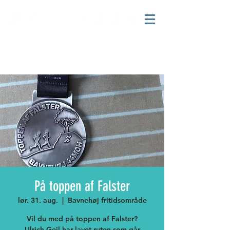
På toppen af Falster
lør. 31. aug.
  |  
Bavnehøj fritidsområde
Vil du med på toppen af Falster?
Ulrich Gejl,har lavet ruten som går