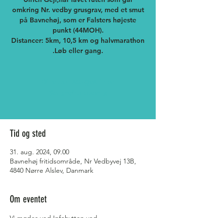
omkring Nr. vedby grusgrav, med et smut
på Bavnehøj, som er Falsters højeste
punkt (44MOH).
Distancer: 5km, 10,5 km og halvmarathon
Billetter sælges ikke
Se andre events
Tid og sted
31. aug. 2024, 09.00
Bavnehøj fritidsområde, Nr Vedbyvej 13B,
4840 Nørre Alslev, Danmark
Om eventet