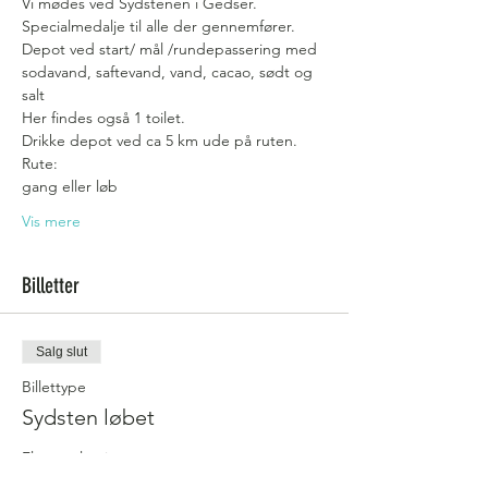
Vi mødes ved Sydstenen i Gedser. 
Specialmedalje til alle der gennemfører.
Depot ved start/ mål /rundepassering med 
sodavand, saftevand, vand, cacao, sødt og 
salt
Her findes også 1 toilet.
Drikke depot ved ca 5 km ude på ruten.
Rute:
gang eller løb
Vis mere
Billetter
Salg slut
Billettype
Sydsten løbet
Flere oplysninger