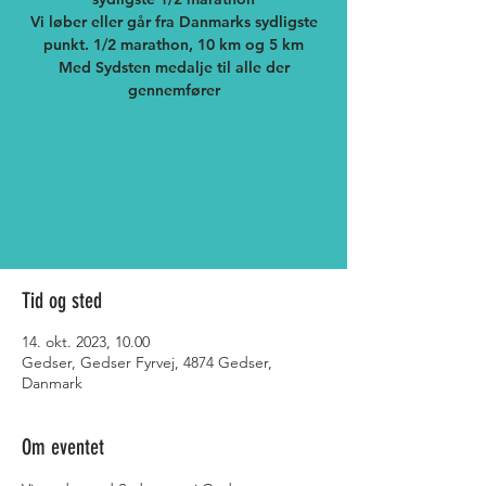
Vi løber eller går fra Danmarks sydligste
punkt. 1/2 marathon, 10 km og 5 km
Med Sydsten medalje til alle der
gennemfører
Man kan ikke længere tilmelde
sig
Se andre begivenheder
Tid og sted
14. okt. 2023, 10.00
Gedser, Gedser Fyrvej, 4874 Gedser,
Danmark
Om eventet