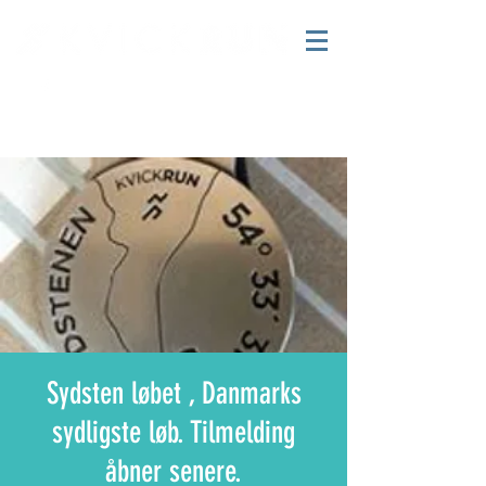
Sydsten løbet , Danmarks
sydligste løb. Tilmelding
åbner senere.