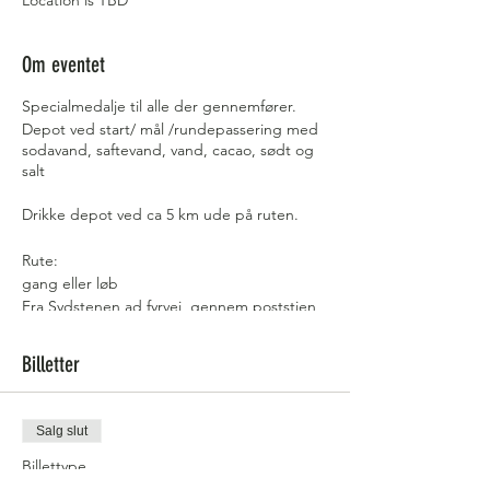
Location is TBD
Om eventet
Specialmedalje til alle der gennemfører.
Depot ved start/ mål /rundepassering med
sodavand, saftevand, vand, cacao, sødt og
salt
Drikke depot ved ca 5 km ude på ruten.
Rute:
gang eller løb
Fra Sydstenen ad fyrvej, gennem poststien
til Birkemose. Herfra til lystbådehavnen og
et smut til Key West .( På første omgang (og
Billetter
3.omgang for marathon, løbes til enden af
Key West). Derefter du følge
Langgade gennem Gedser, så langs vandet
og Gedserfyrvej tilbage til Sydstenen.
Salg slut
(Vi håber på samme rute, men ned start et
Billettype
andet sted end sydstenen)