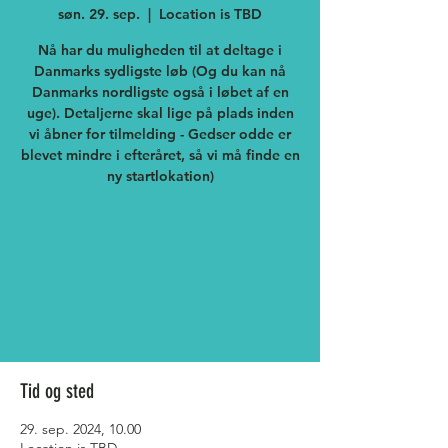
søn. 29. sep.
  |  
Location is TBD
Nå har du muligheden til at deltage i
Danmarks sydligste løb (Og du kan nå
Danmarks nordligste også i løbet af en
uge). Detaljerne skal lige på plads inden
vi åbner for tilmelding - Gedser odde er
blevet mindre i efteråret, så vi må finde en
ny startlokation)
Man kan ikke længere tilmelde
sig
Se andre begivenheder
Tid og sted
29. sep. 2024, 10.00